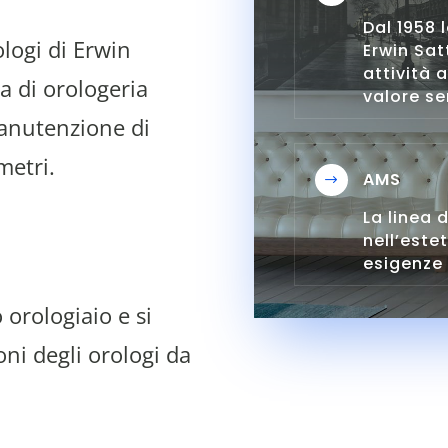
Dal 1958 
logi di Erwin
Erwin Sat
attività 
na di orologeria
valore s
manutenzione di
metri.
AMS
$
La linea 
nell’este
esigenze 
 orologiaio e si
ni degli orologi da