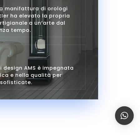
la manifattura di orologi
tler ha elevato la propria
artigianale a un’arte dal
enza tempo.
di design AMS è impegnata
tica e nella qualità per
sofisticate.